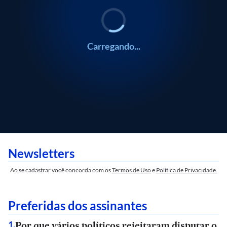
Carregando...
Newsletters
Ao se cadastrar você concorda com os
Termos de Uso
e
Política de Privacidade.
Preferidas dos assinantes
Por que vários políticos rejeitaram disputar o
1
.