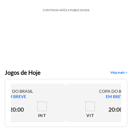
CONTINUA APÓS A PUBLICIDADE
Jogos de Hoje
Veja mais >
COPA DO BRASIL
COPA DO BRASI
EM BREVE
EM BREVE
20:00
20:00
INT
VIT