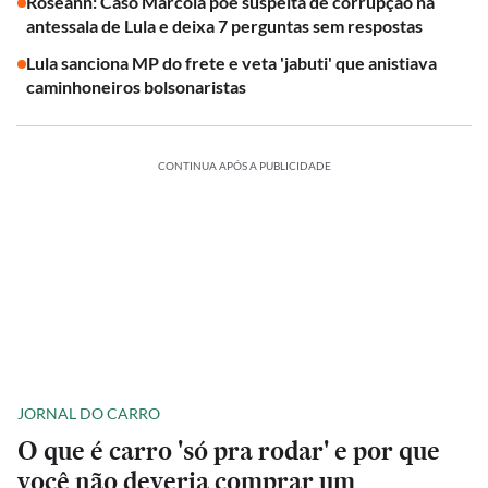
Roseann: Caso Marcola põe suspeita de corrupção na
antessala de Lula e deixa 7 perguntas sem respostas
Lula sanciona MP do frete e veta 'jabuti' que anistiava
caminhoneiros bolsonaristas
CONTINUA APÓS A PUBLICIDADE
JORNAL DO CARRO
O que é carro 'só pra rodar' e por que
você não deveria comprar um