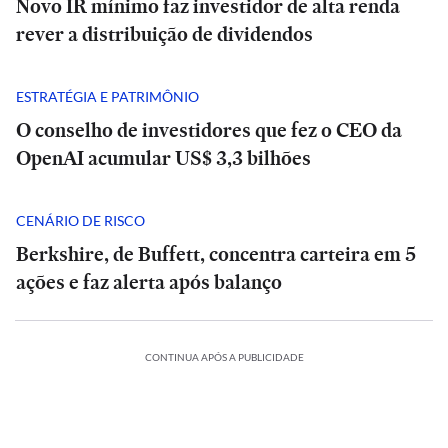
Novo IR mínimo faz investidor de alta renda
rever a distribuição de dividendos
ESTRATÉGIA E PATRIMÔNIO
O conselho de investidores que fez o CEO da
OpenAI acumular US$ 3,3 bilhões
CENÁRIO DE RISCO
Berkshire, de Buffett, concentra carteira em 5
ações e faz alerta após balanço
CONTINUA APÓS A PUBLICIDADE
SÃO
CA
POLÍTICA
PAULO
Master,
Rombo
Master,
ESTADÃO
ESTADÃO
Casa
botina
do
botina