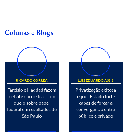
Colunas e Blogs
RICARDO CORRÊA
LUÍS EDUARDO ASSIS
Tarcísio e Haddad fazem
Privatização exitosa
debate duro e leal, com
requer Estado forte,
duelo sobre papel
capaz de forçar a
federal em resultados de
convergência entre
São Paulo
público e privado