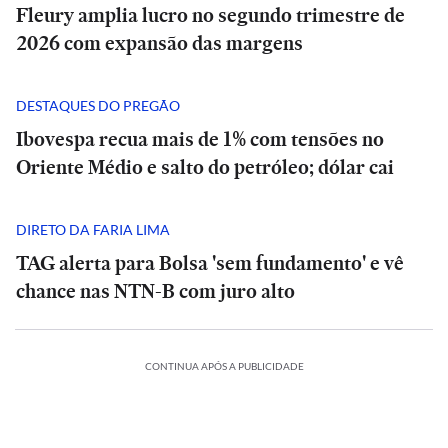
Fleury amplia lucro no segundo trimestre de
2026 com expansão das margens
DESTAQUES DO PREGÃO
Ibovespa recua mais de 1% com tensões no
Oriente Médio e salto do petróleo; dólar cai
DIRETO DA FARIA LIMA
TAG alerta para Bolsa 'sem fundamento' e vê
chance nas NTN-B com juro alto
CONTINUA APÓS A PUBLICIDADE
BRASIL
BRASIL
a
Entrevista
Entrevista
BRASIL
|
|
‘Não
‘Não
Defesa
existe
existe