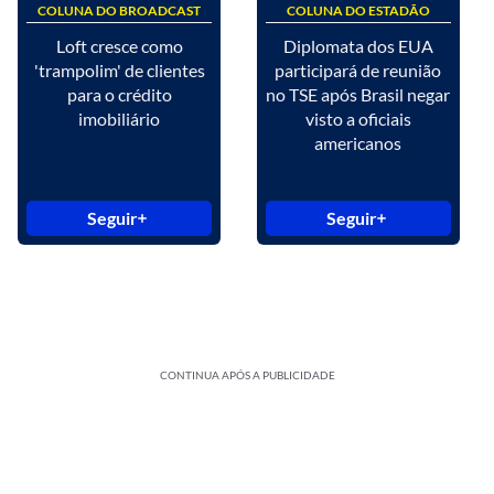
COLUNA DO BROADCAST
COLUNA DO ESTADÃO
Loft cresce como
Diplomata dos EUA
'trampolim' de clientes
participará de reunião
para o crédito
no TSE após Brasil negar
imobiliário
visto a oficiais
americanos
Seguir
Seguir
CONTINUA APÓS A PUBLICIDADE