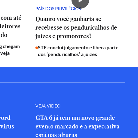
PAÍS DOS PRIVILÉGIOS
 com até
Quanto você ganharia se
leitores
recebesse os penduricalhos de
ndo
juízes e promotores?
g chegam
STF conclui julgamento e libera parte
 veja
dos ‘penduricalhos’ a juízes
VEJA VÍDEO
word
GTA 6 já tem um novo grande
vírus
evento marcado e a expectativa
está nas alturas