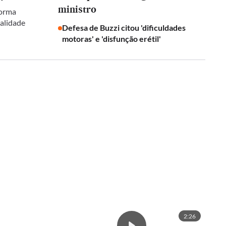
ministro
forma
galidade
Defesa de Buzzi citou 'dificuldades
motoras' e 'disfunção erétil'
2:26