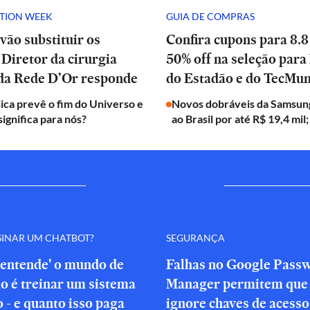
ATION WEEK
GUIA DE COMPRAS
vão substituir os
Confira cupons para 8.8
Diretor da cirurgia
50% off na seleção para 
 da Rede D’Or responde
do Estadão e do TecMu
ica prevê o fim do Universo e
Novos dobráveis da Samsun
significa para nós?
ao Brasil por até R$ 19,4 mil;
SINAR UM CHATBOT?
SEGURANÇA
'entende' o mundo de
Falhas no Google Pass
o é treinar um sistema
Manager permitem que 
o - e quanto isso paga
ignore chaves de acesso