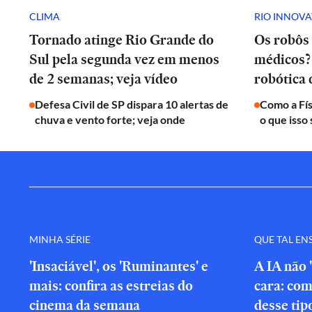
CLIMA
RIO INNOV
Tornado atinge Rio Grande do
Os robôs 
Sul pela segunda vez em menos
médicos? 
de 2 semanas; veja vídeo
robótica
Defesa Civil de SP dispara 10 alertas de
Como a Fís
chuva e vento forte; veja onde
o que isso 
MINHA SÉRIE
QUE TAL EN
'Insaciável', os 'Ruminantes' e
A IA não 
mais: confira as estreias do
cara: com
cinema da semana
desse tip