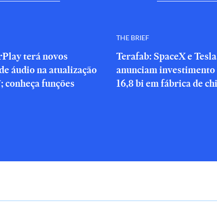
THE BRIEF
rPlay terá novos
Terafab: SpaceX e Tesla
de áudio na atualização
anunciam investimento
; conheça funções
16,8 bi em fábrica de ch