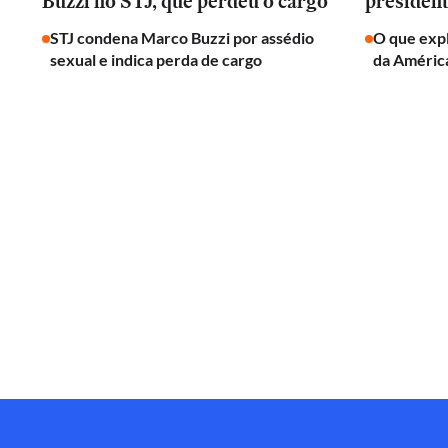
Buzzi no STJ, que perdeu o cargo
presiden
STJ condena Marco Buzzi por assédio
O que expl
sexual e indica perda de cargo
da América