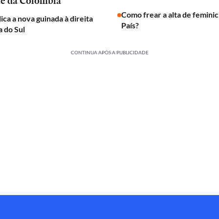
te da Colômbia
Como frear a alta de feminic
ica a nova guinada à direita
País?
 do Sul
CONTINUA APÓS A PUBLICIDADE