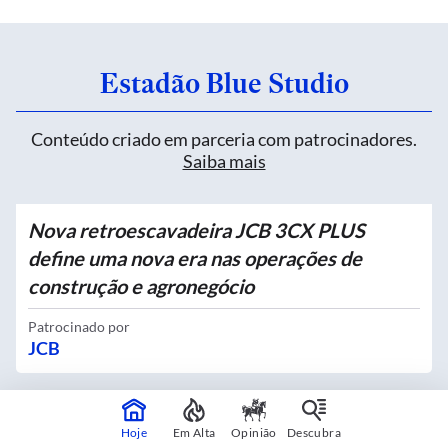
Estadão Blue Studio
Conteúdo criado em parceria com patrocinadores.
Saiba mais
Nova retroescavadeira JCB 3CX PLUS
define uma nova era nas operações de
construção e agronegócio
Patrocinado por
JCB
Quatro novos Bosques Urbanos recebem
Hoje
Em Alta
Opinião
Descubra