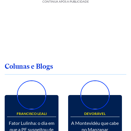
CONTINUA APÓS A PUBLICIDADE
Colunas e Blogs
FRANCISCO LEALI
DEVORÁVEL
Fator Lulinha: o dia em
A Montevidéu que cabe
que a PF suspeitou de
no Manzanar