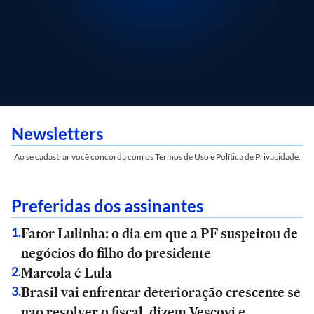
Newsletters
Ao se cadastrar você concorda com os
Termos de Uso
e
Política de Privacidade.
Preferidas dos assinantes
Fator Lulinha: o dia em que a PF suspeitou de
1
.
negócios do filho do presidente
Marcola é Lula
2
.
Brasil vai enfrentar deterioração crescente se
3
.
não resolver o fiscal, dizem Vescovi e