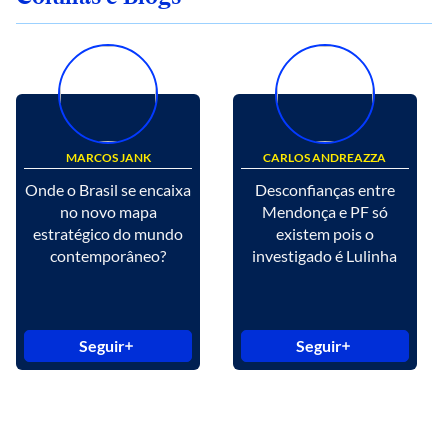
MARCOS JANK
CARLOS ANDREAZZA
Onde o Brasil se encaixa
Desconfianças entre
no novo mapa
Mendonça e PF só
estratégico do mundo
existem pois o
contemporâneo?
investigado é Lulinha
Seguir
Seguir