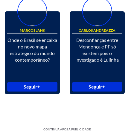
MARCOS JANK
CARLOS ANDREAZZA
Onde o Brasil se encaixa
Desconfianças entre
no novo mapa
Mendonça e PF só
estratégico do mundo
existem pois o
contemporâneo?
investigado é Lulinha
Seguir
Seguir
CONTINUA APÓS A PUBLICIDADE