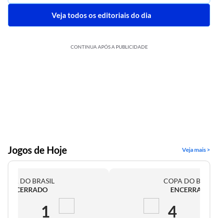
Veja todos os editoriais do dia
CONTINUA APÓS A PUBLICIDADE
Jogos de Hoje
Veja mais >
COPA DO BRASIL
COPA DO BRASI
ENCERRADO
ENCERRADO
2
1
4
0