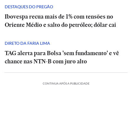
DESTAQUES DO PREGÃO
Ibovespa recua mais de 1% com tensões no
Oriente Médio e salto do petróleo; dólar cai
DIRETO DA FARIA LIMA
TAG alerta para Bolsa 'sem fundamento' e vê
chance nas NTN-B com juro alto
CONTINUA APÓS A PUBLICIDADE
CIÊNCIA
O
suspiro
ES
BRASIL
ECONOMIA
ESPORTES
BRASIL
ECONOMIA
final
ESPORTES
ESPORTES
Rio
Meta
do
Vitória
Rio
Meta
cancela
é
Veja
Universo:
goleia
cancela
é
Veja
ERNACIONAL
INTERNACIONAL
o-
aulas
condenada
os
como
Athletico-
aulas
condenada
os
a
na
MRV:
a
memes
a
PR
Casa
na
MRV:
a
memes
ESPORTES
ESPORTES
nca
rede
Resia
pagar
da
Física
em
Branca
rede
Resia
pagar
da
ESPORTES
ESPORTES
México
municipal
vende
US$
eliminação
prevê
virada
usa
México
municipal
vende
US$
eliminação
erência
presta
nesta
Diniz
ativos
567
do
o
que
referência
presta
nesta
Diniz
ativos
567
do