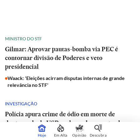
MINISTRO DO STF
Gilmar: Aprovar pautas-bomba via PEC é
contornar divisão de Poderes e veto
presidencial
Waack: 'Eleições acirram disputas internas de grande
relevância no STF'
INVESTIGAÇÃO
Polícia apura crime de ódio em morte de
doutorando da USP e advogado encontrado
morto em estrada de São Paulo
Hoje
Em Alta
Opinião
Descubra