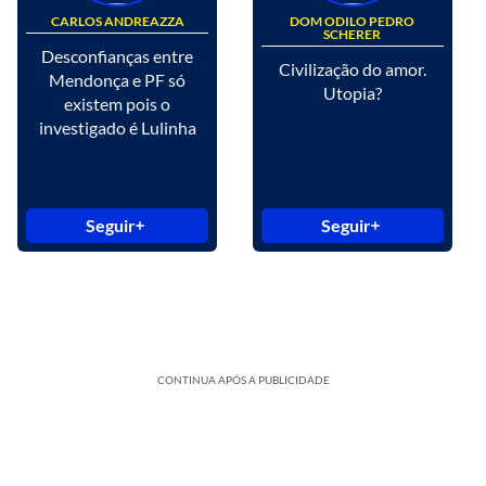
CARLOS ANDREAZZA
DOM ODILO PEDRO
SCHERER
Desconfianças entre
Civilização do amor.
Mendonça e PF só
Utopia?
existem pois o
investigado é Lulinha
Seguir
Seguir
CONTINUA APÓS A PUBLICIDADE