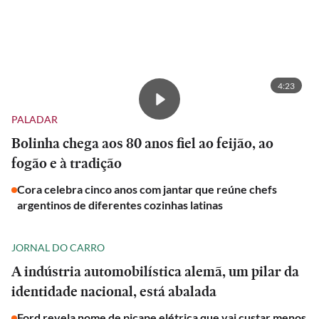
4:23
PALADAR
Bolinha chega aos 80 anos fiel ao feijão, ao
fogão e à tradição
Cora celebra cinco anos com jantar que reúne chefs
argentinos de diferentes cozinhas latinas
JORNAL DO CARRO
A indústria automobilística alemã, um pilar da
identidade nacional, está abalada
Ford revela nome de picape elétrica que vai custar menos