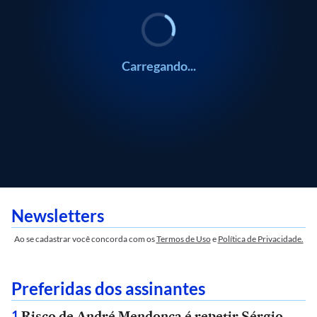
Carregando...
Newsletters
Ao se cadastrar você concorda com os
Termos de Uso
e
Política de Privacidade.
Preferidas dos assinantes
Risco de André Mendonça é repetir Sérgio
1
.