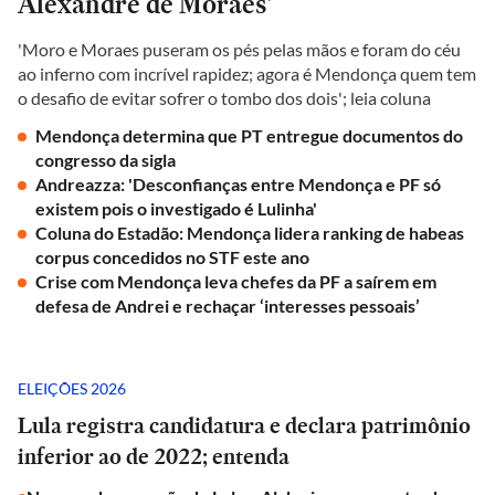
Alexandre de Moraes'
'Moro e Moraes puseram os pés pelas mãos e foram do céu
ao inferno com incrível rapidez; agora é Mendonça quem tem
o desafio de evitar sofrer o tombo dos dois'; leia coluna
Mendonça determina que PT entregue documentos do
congresso da sigla
Andreazza: 'Desconfianças entre Mendonça e PF só
existem pois o investigado é Lulinha'
Coluna do Estadão: Mendonça lidera ranking de habeas
corpus concedidos no STF este ano
Crise com Mendonça leva chefes da PF a saírem em
defesa de Andrei e rechaçar ‘interesses pessoais’
ELEIÇÕES 2026
Lula registra candidatura e declara patrimônio
inferior ao de 2022; entenda