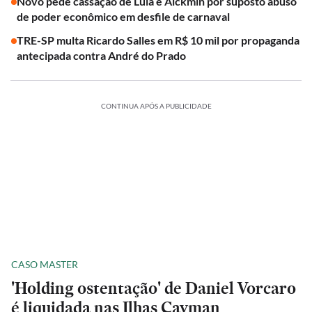
Novo pede cassação de Lula e Alckmin por suposto abuso
de poder econômico em desfile de carnaval
TRE-SP multa Ricardo Salles em R$ 10 mil por propaganda
antecipada contra André do Prado
CONTINUA APÓS A PUBLICIDADE
CASO MASTER
'Holding ostentação' de Daniel Vorcaro
é liquidada nas Ilhas Cayman