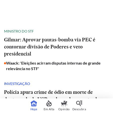
MINISTRO DO STF
Gilmar: Aprovar pautas-bomba via PEC é
contornar divisão de Poderes e veto
presidencial
Waack: 'Eleições acirram disputas internas de grande
relevância no STF'
INVESTIGAÇÃO
Polícia apura crime de ódio em morte de
doutorando da USP e advogado encontrado
morto em estrada de São Paulo
Hoje
Em Alta
Opinião
Descubra