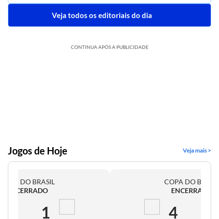
Veja todos os editoriais do dia
CONTINUA APÓS A PUBLICIDADE
Jogos de Hoje
Veja mais >
COPA DO BRASIL
COPA DO BRASI
ENCERRADO
ENCERRADO
2
1
4
0