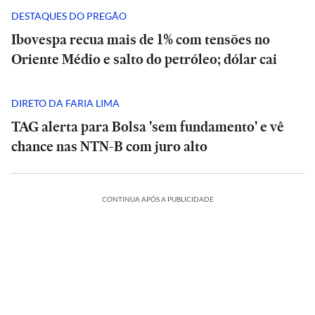
DESTAQUES DO PREGÃO
Ibovespa recua mais de 1% com tensões no
Oriente Médio e salto do petróleo; dólar cai
DIRETO DA FARIA LIMA
TAG alerta para Bolsa 'sem fundamento' e vê
chance nas NTN-B com juro alto
CONTINUA APÓS A PUBLICIDADE
NCIA
CIÊNCIA
O
piro
suspiro
ESPORTES
ECONOMIA
ESPORTES
INTERNACIONAL
l
final
ES
ESPORTES
ESPORTES
ESPORTES
Vitória
Meta
do
Vitória
Ataque
verso:
goleia
Diniz
é
Veja
Universo:
goleia
Diniz
INTERNACIONAL
INTERNACIONAL
mo
Athletico-
se
condenada
os
como
Athletico-
se
a
INTERNACIONAL
PR
Casa
diz
MRV:
a
memes
a
PR
Casa
diz
MRV:
tiros
ca
em
Branca
‘ansioso’
Resia
pagar
da
Física
em
Branca
Ataque
‘ansioso’
Resia
ESPORTES
ESPORTES
em
ção
vê
virada
usa
para
vende
US$
eliminação
prevê
virada
usa
a
para
vende
escola
que
referência
contar
Diniz
ativos
567
do
o
que
referência
tiros
contar
Diniz
ativos