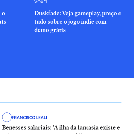
VOXEL
 o
Duskfade: Veja gameplay, preço e
ats
tudo sobre o jogo indie com
demo grátis
FRANCISCO LEALI
Benesses salariais: 'A ilha da fantasia existe e