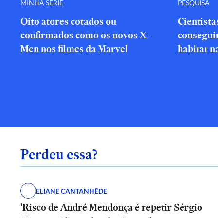
MINHA SÉRIE
PESQUISA
Oito atores cotados ou
Cientista
confirmados como os novos X-
consegui
Men nos filmes da Marvel
habitat n
Perdeu essa?
ELIANE CANTANHÊDE
'Risco de André Mendonça é repetir Sérgio