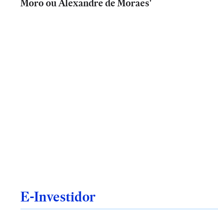
Moro ou Alexandre de Moraes'
E-Investidor
Análise
Análise