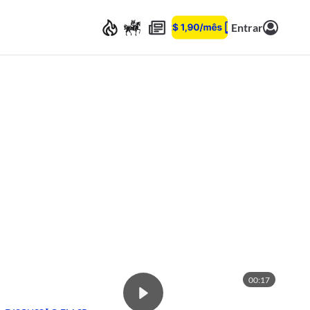
Entrar
00:17