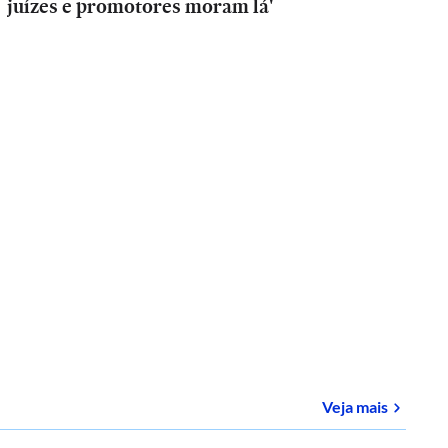
juízes e promotores moram lá'
sobre
E-
Veja mais