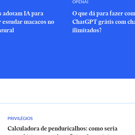
OPENAI
s adotam IA para
O que dá para fazer com
r estudar macacos no
ChatGPT grátis com ch
atural
ilimitados?
PRIVILÉGIOS
Calculadora de penduricalhos: como seria