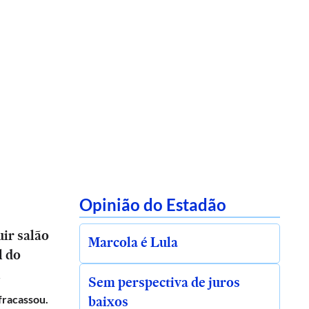
Opinião do Estadão
ir salão
Marcola é Lula
l do
l
Sem perspectiva de juros
baixos
 fracassou.