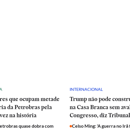
A
INTERNACIONAL
res que ocupam metade
Trump não pode constru
ria da Petrobras pela
na Casa Branca sem ava
vez na história
Congresso, diz Tribuna
Petrobras quase dobra com
Celso Ming: 'A guerra no Irã