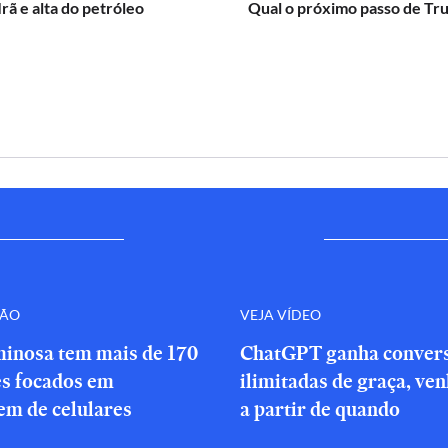
Irã e alta do petróleo
Qual o próximo passo de Tr
ÇÃO
VEJA VÍDEO
minosa tem mais de 170
ChatGPT ganha conver
es focados em
ilimitadas de graça, ve
em de celulares
a partir de quando