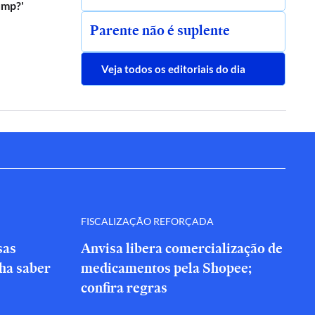
ump?'
Parente não é suplente
Veja todos os editoriais do dia
FISCALIZAÇÃO REFORÇADA
sas
Anvisa libera comercialização de
nha saber
medicamentos pela Shopee;
confira regras