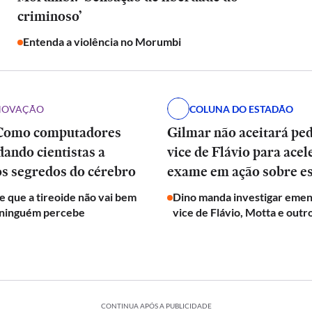
criminoso’
Entenda a violência no Morumbi
INOVAÇÃO
COLUNA DO ESTADÃO
Como computadores
Gilmar não aceitará pe
dando cientistas a
vice de Flávio para acel
os segredos do cérebro
exame em ação sobre e
de que a tireoide não vai bem
Dino manda investigar emen
 ninguém percebe
vice de Flávio, Motta e outr
CONTINUA APÓS A PUBLICIDADE