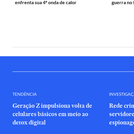
enfrenta sua 4ª onda de calor
guerra no 
TENDÊNCIA
INVESTIGA
Geração Z impulsiona volta de
Rede cri
celulares básicos em meio ao
servidor
detox digital
espionag