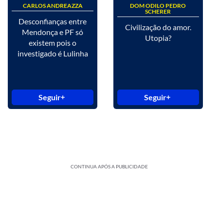
CARLOS ANDREAZZA
DOM ODILO PEDRO
SCHERER
Desconfianças entre
Civilização do amor.
Mendonça e PF só
Utopia?
existem pois o
investigado é Lulinha
Seguir
Seguir
CONTINUA APÓS A PUBLICIDADE