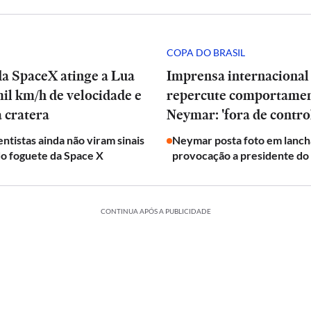
COPA DO BRASIL
da SpaceX atinge a Lua
Imprensa internacional
il km/h de velocidade e
repercute comportamen
 cratera
Neymar: 'fora de contro
entistas ainda não viram sinais
Neymar posta foto em lanch
o foguete da Space X
provocação a presidente d
CONTINUA APÓS A PUBLICIDADE