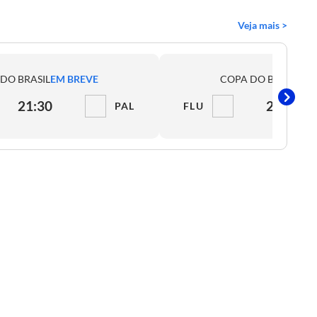
Veja mais >
DO BRASIL
EM BREVE
COPA DO BRASIL
EM
21:30
21:30
PAL
FLU