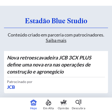
Estadão Blue Studio
Conteúdo criado em parceria com patrocinadores.
Saiba mais
Nova retroescavadeira JCB 3CX PLUS
define uma nova era nas operações de
construção e agronegócio
Patrocinado por
JCB
Quatro novos Bosques Urbanos recebem
Hoje
Em Alta
Opinião
Descubra