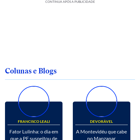
CONTINUA APÓS A PUBLICIDADE
Colunas e Blogs
FRANCISCO LEALI
DEVORÁVEL
Fator Lulinha: o dia em
A Montevidéu que cabe
que a PF suspeitou de
no Manzanar