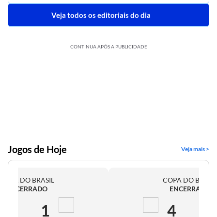
Veja todos os editoriais do dia
CONTINUA APÓS A PUBLICIDADE
Jogos de Hoje
Veja mais >
COPA DO BRASIL
COPA DO BRASI
ENCERRADO
ENCERRADO
2
1
4
0