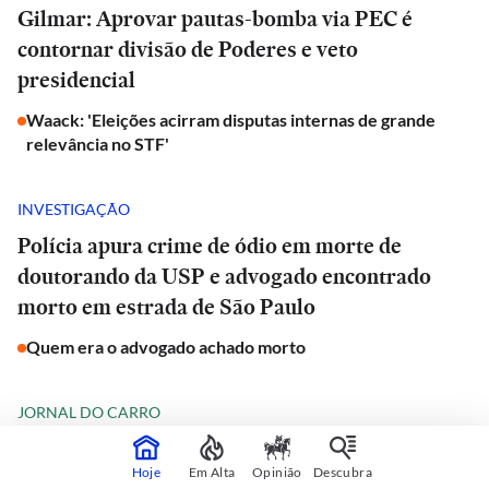
Gilmar: Aprovar pautas-bomba via PEC é
contornar divisão de Poderes e veto
presidencial
Waack: 'Eleições acirram disputas internas de grande
relevância no STF'
INVESTIGAÇÃO
Polícia apura crime de ódio em morte de
doutorando da USP e advogado encontrado
morto em estrada de São Paulo
Quem era o advogado achado morto
JORNAL DO CARRO
iCaur chega ao Brasil com SUV 'estilo
Hoje
Em Alta
Opinião
Descubra
Defender', que promete rodar mais de 1.000 km