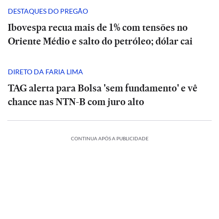
DESTAQUES DO PREGÃO
Ibovespa recua mais de 1% com tensões no
Oriente Médio e salto do petróleo; dólar cai
DIRETO DA FARIA LIMA
TAG alerta para Bolsa 'sem fundamento' e vê
chance nas NTN-B com juro alto
CONTINUA APÓS A PUBLICIDADE
NCIA
CIÊNCIA
O
piro
suspiro
ESPORTES
ECONOMIA
ESPORTES
INTERNACIONAL
l
final
ES
ESPORTES
ESPORTES
ESPORTES
Vitória
Meta
do
Vitória
Ataque
verso:
goleia
Diniz
é
Veja
Universo:
goleia
Diniz
INTERNACIONAL
INTERNACIONAL
mo
Athletico-
se
condenada
os
como
Athletico-
se
a
INTERNACIONAL
PR
Casa
diz
MRV:
a
memes
a
PR
Casa
diz
MRV:
tiros
ca
em
Branca
‘ansioso’
Resia
pagar
da
Física
em
Branca
Ataque
‘ansioso’
Resia
ESPORTES
ESPORTES
em
ção
vê
virada
usa
para
vende
US$
eliminação
prevê
virada
usa
a
para
vende
escola
que
referência
contar
Diniz
ativos
567
do
o
que
referência
tiros
contar
Diniz
ativos