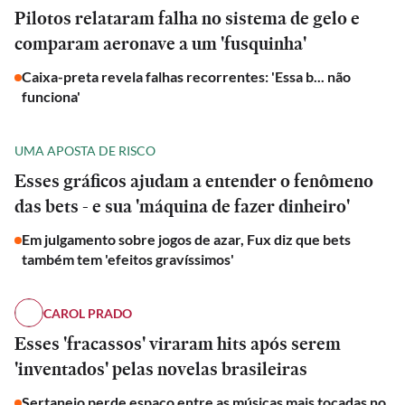
Pilotos relataram falha no sistema de gelo e
comparam aeronave a um 'fusquinha'
Caixa-preta revela falhas recorrentes: 'Essa b... não
funciona'
UMA APOSTA DE RISCO
Esses gráficos ajudam a entender o fenômeno
das bets - e sua 'máquina de fazer dinheiro'
Em julgamento sobre jogos de azar, Fux diz que bets
também tem 'efeitos gravíssimos'
CAROL PRADO
Esses 'fracassos' viraram hits após serem
'inventados' pelas novelas brasileiras
ESPORTES
Sertanejo perde espaço entre as músicas mais tocadas no