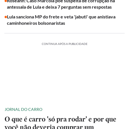
Roseann: Caso Marcola põe suspeita de corrupção na
antessala de Lula e deixa 7 perguntas sem respostas
Lula sanciona MP do frete e veta 'jabuti' que anistiava
caminhoneiros bolsonaristas
CONTINUA APÓS A PUBLICIDADE
JORNAL DO CARRO
O que é carro 'só pra rodar' e por que
você não deveria comprar um