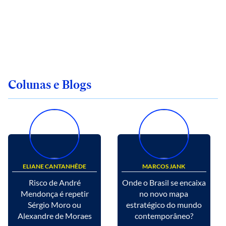
Colunas e Blogs
ELIANE CANTANHÊDE
MARCOS JANK
Risco de André
Onde o Brasil se encaixa
Mendonça é repetir
no novo mapa
Sérgio Moro ou
estratégico do mundo
Alexandre de Moraes
contemporâneo?