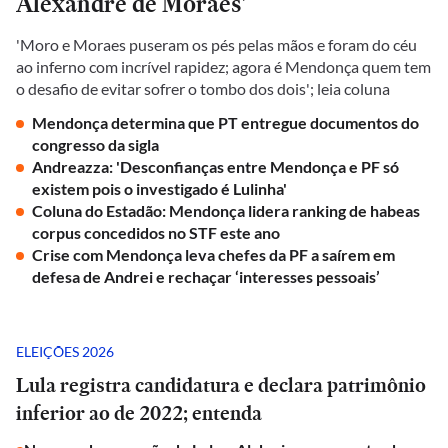
Alexandre de Moraes'
'Moro e Moraes puseram os pés pelas mãos e foram do céu
ao inferno com incrível rapidez; agora é Mendonça quem tem
o desafio de evitar sofrer o tombo dos dois'; leia coluna
Mendonça determina que PT entregue documentos do
congresso da sigla
Andreazza: 'Desconfianças entre Mendonça e PF só
existem pois o investigado é Lulinha'
Coluna do Estadão: Mendonça lidera ranking de habeas
corpus concedidos no STF este ano
Crise com Mendonça leva chefes da PF a saírem em
defesa de Andrei e rechaçar ‘interesses pessoais’
ELEIÇÕES 2026
Lula registra candidatura e declara patrimônio
inferior ao de 2022; entenda