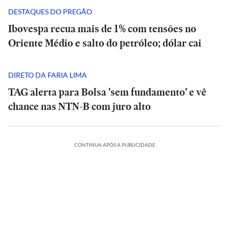
DESTAQUES DO PREGÃO
Ibovespa recua mais de 1% com tensões no
Oriente Médio e salto do petróleo; dólar cai
DIRETO DA FARIA LIMA
TAG alerta para Bolsa 'sem fundamento' e vê
chance nas NTN-B com juro alto
ESPORTES
CONTINUA APÓS A PUBLICIDADE
A
CIÊNCIA
O
Diniz
suspiro
se
ORTES
ECONOMIA
ESPORTES
ECONOMIA
final
ESPORTES
ESPORTES
diz
ria
Meta
do
Vitória
Meta
‘ansioso’
o:
ia
é
Veja
Universo:
goleia
Diniz
é
INTERNACIONAL
INTERNACIONAL
letico-
condenada
os
como
Athletico-
se
condenada
para
Casa
MRV:
a
memes
a
PR
Casa
diz
MRV:
a
contar
ESPORTES
ESPORTES
Branca
Resia
pagar
da
Física
em
Branca
‘ansioso’
Resia
pagar
ESPORTES
ESPORTES
com
ada
usa
México
vende
US$
eliminação
prevê
virada
usa
México
para
vende
US$
Memphis
referência
presta
Diniz
ativos
567
do
o
que
referência
presta
contar
Diniz
ativos
567