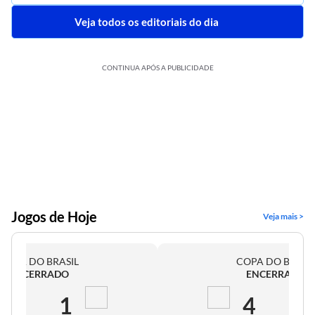
Veja todos os editoriais do dia
CONTINUA APÓS A PUBLICIDADE
Jogos de Hoje
Veja mais >
COPA DO BRASIL
COPA DO BRASI
ENCERRADO
ENCERRADO
2
1
4
0