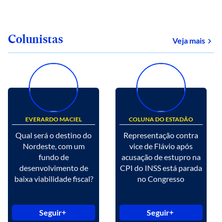
Colunistas
Veja mais
EVERARDO MACIEL
COLUNA DO ESTADÃO
Qual será o destino do
Representação contra
Nordeste, com um
vice de Flávio após
fundo de
acusação de estupro na
desenvolvimento de
CPI do INSS está parada
baixa viabilidade fiscal?
no Congresso
Seguir
Seguir