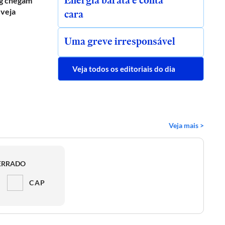
Energia barata e conta
g chegam
 veja
cara
Uma greve irresponsável
Veja todos os editoriais do dia
Veja mais >
ERRADO
CAP