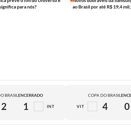
ica prevê o fim do Universo e
Novos dobráveis da Samsun
significa para nós?
ao Brasil por até R$ 19,4 mil;
O BRASIL
ENCERRADO
COPA DO BRASIL
ENC
2
1
4
0
INT
VIT