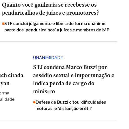
Quanto você ganharia se recebesse os
penduricalhos de juízes e promotores?
STF conclui julgamento e libera de forma unânime
parte dos ‘penduricalhos’ a juízes e membros do MP
UNANIMIDADE
STJ condena Marco Buzzi por
ch citada
assédio sexual e importunação e
Ryan
indica perda de cargo do
ministro
forma
galidade
Defesa de Buzzi citou 'dificuldades
motoras' e 'disfunção erétil'