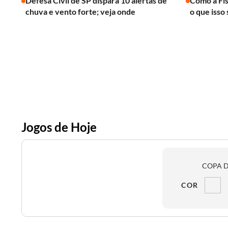
Defesa Civil de SP dispara 10 alertas de
Como a Fís
chuva e vento forte; veja onde
o que isso 
Jogos de Hoje
COPA D
COR