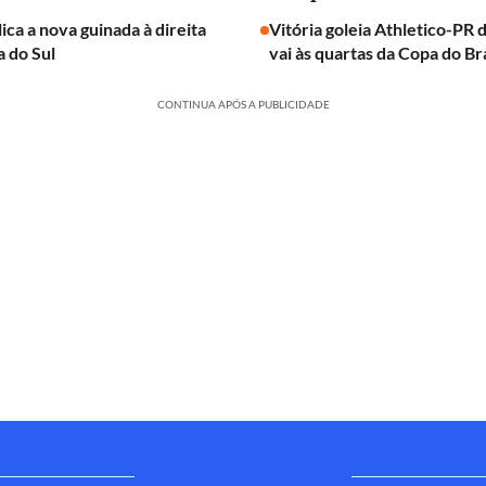
ica a nova guinada à direita
Vitória goleia Athletico-PR 
 do Sul
vai às quartas da Copa do Bra
CONTINUA APÓS A PUBLICIDADE