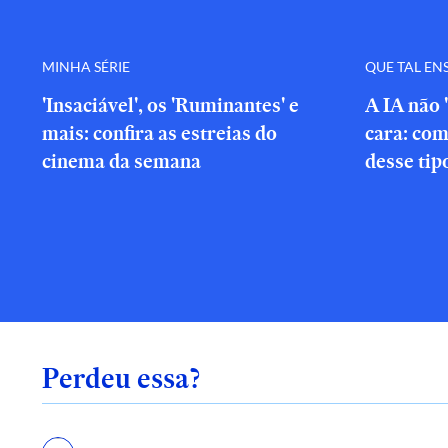
MINHA SÉRIE
QUE TAL EN
'Insaciável', os 'Ruminantes' e
A IA não 
mais: confira as estreias do
cara: com
cinema da semana
desse tip
Perdeu essa?