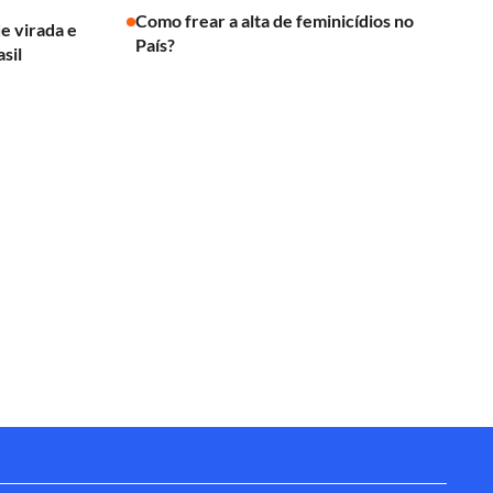
Como frear a alta de feminicídios no
de virada e
País?
sil