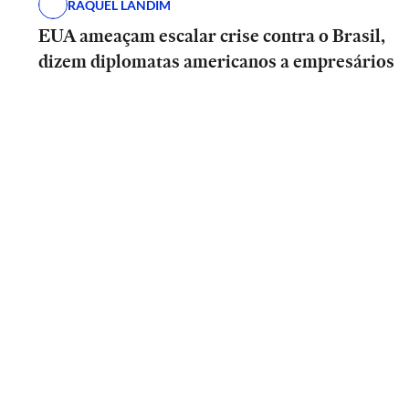
RAQUEL LANDIM
EUA ameaçam escalar crise contra o Brasil,
dizem diplomatas americanos a empresários
SÃO
PAULO
SP