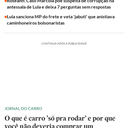
Roseann: Caso Marcola põe suspeita de corrupção na
antessala de Lula e deixa 7 perguntas sem respostas
Lula sanciona MP do frete e veta 'jabuti' que anistiava
caminhoneiros bolsonaristas
CONTINUA APÓS A PUBLICIDADE
JORNAL DO CARRO
O que é carro 'só pra rodar' e por que
você não deveria comprar um