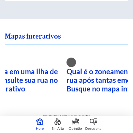
Mapas interativos
ra em uma ilha de
Qual é o zoneamento
onsulte sua rua no
rua após tantas eme
terativo
Busque no mapa inte
CONTINUA APÓS A PUBLICIDADE
Hoje
Em Alta
Opinião
Descubra