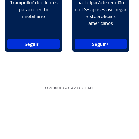
'trampolim' de clientes
participará de reunião
para o crédito
no TSE após Brasil negar
imobiliário
visto a oficiais
americanos
Seguir
Seguir
CONTINUA APÓS A PUBLICIDADE