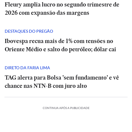
Fleury amplia lucro no segundo trimestre de
2026 com expansão das margens
DESTAQUES DO PREGÃO
Ibovespa recua mais de 1% com tensões no
Oriente Médio e salto do petróleo; dólar cai
DIRETO DA FARIA LIMA
TAG alerta para Bolsa 'sem fundamento' e vê
chance nas NTN-B com juro alto
CONTINUA APÓS A PUBLICIDADE
BRASIL
BRASIL
Entrevista
Entrevista
|
|
‘Não
‘Não
Bolsas
existe
existe