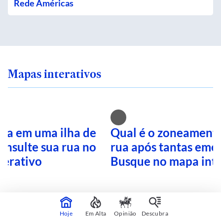
Rede Américas
Mapas interativos
ra em uma ilha de
Qual é o zoneamento
onsulte sua rua no
rua após tantas eme
terativo
Busque no mapa inte
CONTINUA APÓS A PUBLICIDADE
Hoje
Em Alta
Opinião
Descubra