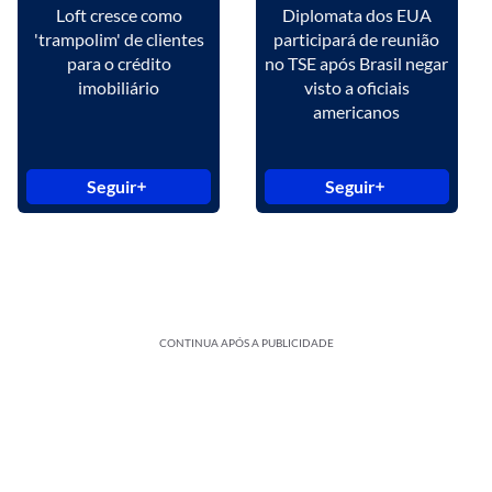
Loft cresce como
Diplomata dos EUA
'trampolim' de clientes
participará de reunião
para o crédito
no TSE após Brasil negar
imobiliário
visto a oficiais
americanos
Seguir
Seguir
CONTINUA APÓS A PUBLICIDADE