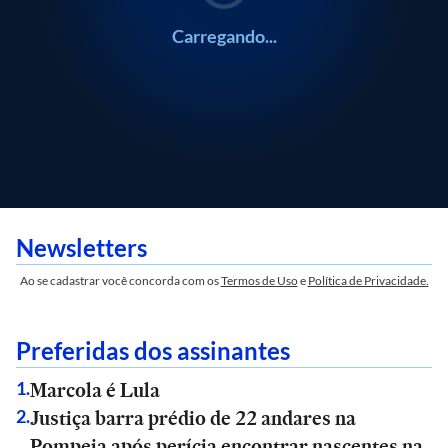
Carregando...
Newsletters
Ao se cadastrar você concorda com os
Termos de Uso
e
Política de Privacidade.
Preferidas dos assinantes
Marcola é Lula
1
.
Justiça barra prédio de 22 andares na
2
.
Pompeia após perícia encontrar nascentes na