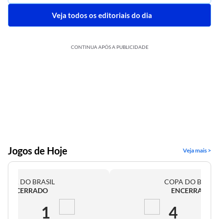
Veja todos os editoriais do dia
CONTINUA APÓS A PUBLICIDADE
Jogos de Hoje
Veja mais >
COPA DO BRASIL
COPA DO BRASI
ENCERRADO
ENCERRADO
2
1
4
0