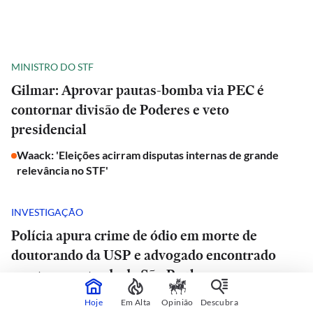
MINISTRO DO STF
Gilmar: Aprovar pautas-bomba via PEC é
contornar divisão de Poderes e veto
presidencial
Waack: 'Eleições acirram disputas internas de grande
relevância no STF'
INVESTIGAÇÃO
Polícia apura crime de ódio em morte de
doutorando da USP e advogado encontrado
morto em estrada de São Paulo
Quem era o advogado achado morto
Hoje
Em Alta
Opinião
Descubra