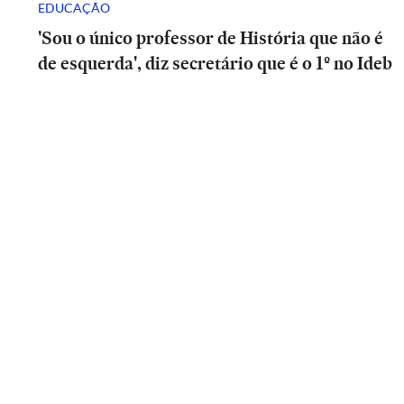
EDUCAÇÃO
'Sou o único professor de História que não é
de esquerda', diz secretário que é o 1º no Ideb
SÃO
PAULO
SP
tem
alerta
SÃO
para
PAULO
chuva