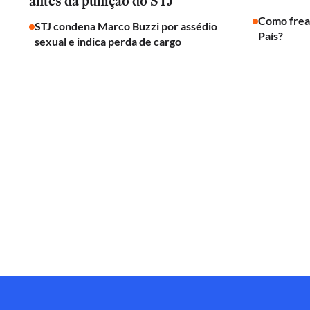
antes da punição do STJ
Como frear
STJ condena Marco Buzzi por assédio
País?
sexual e indica perda de cargo