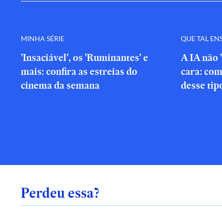
MINHA SÉRIE
QUE TAL EN
'Insaciável', os 'Ruminantes' e
A IA não 
mais: confira as estreias do
cara: com
cinema da semana
desse tip
Perdeu essa?