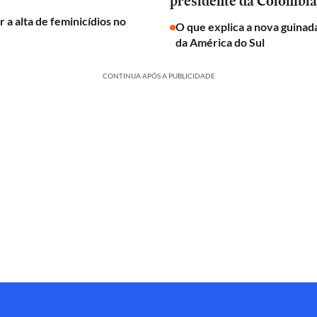
presidente da Colômbia
 a alta de feminicídios no
O que explica a nova guinada
da América do Sul
CONTINUA APÓS A PUBLICIDADE