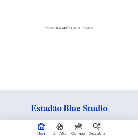
CONTINUA APÓS A PUBLICIDADE
Estadão Blue Studio
Conteúdo criado em parceria com patrocinadores.
Saiba mais
Hoje
Em Alta
Opinião
Descubra