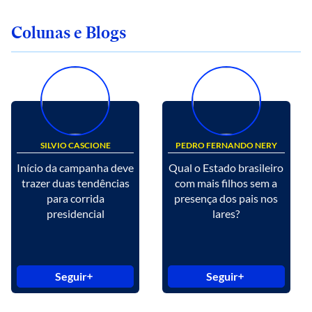
Colunas e Blogs
SILVIO CASCIONE
PEDRO FERNANDO NERY
Início da campanha deve
Qual o Estado brasileiro
trazer duas tendências
com mais filhos sem a
para corrida
presença dos pais nos
presidencial
lares?
Seguir
Seguir