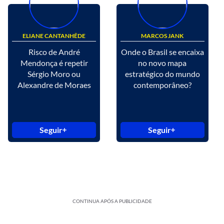
ELIANE CANTANHÊDE
MARCOS JANK
Risco de André
Onde o Brasil se encaixa
Mendonça é repetir
no novo mapa
Sérgio Moro ou
estratégico do mundo
Alexandre de Moraes
contemporâneo?
Seguir
Seguir
CONTINUA APÓS A PUBLICIDADE