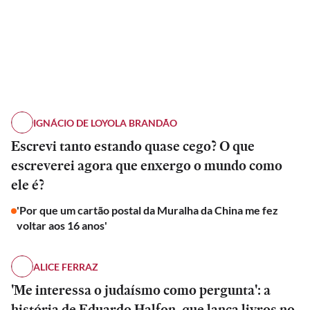
IGNÁCIO DE LOYOLA BRANDÃO
Escrevi tanto estando quase cego? O que
escreverei agora que enxergo o mundo como
ele é?
'Por que um cartão postal da Muralha da China me fez
voltar aos 16 anos'
ALICE FERRAZ
'Me interessa o judaísmo como pergunta': a
história de Eduardo Halfon, que lança livros no