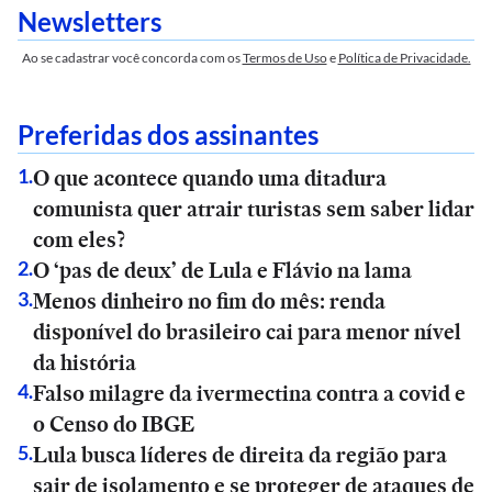
Newsletters
Ao se cadastrar você concorda com os
Termos de Uso
e
Política de Privacidade.
Preferidas dos assinantes
O que acontece quando uma ditadura
1
.
comunista quer atrair turistas sem saber lidar
com eles?
O ‘pas de deux’ de Lula e Flávio na lama
2
.
Menos dinheiro no fim do mês: renda
3
.
disponível do brasileiro cai para menor nível
da história
Falso milagre da ivermectina contra a covid e
4
.
o Censo do IBGE
Lula busca líderes de direita da região para
5
.
sair de isolamento e se proteger de ataques de