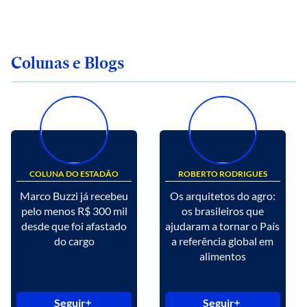
Colunas e Blogs
COLUNA DO ESTADÃO
ROBERTO RODRIGUES
Marco Buzzi já recebeu
Os arquitetos do agro:
pelo menos R$ 300 mil
os brasileiros que
desde que foi afastado
ajudaram a tornar o País
do cargo
a referência global em
alimentos
Seguir
Seguir