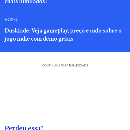
chats ilimitados?
VOXEL
Duskfade: Veja gameplay, preço e tudo sobre o
jogo indie com demo grátis
CONTINUA APÓS A PUBLICIDADE
Perdeu essa?