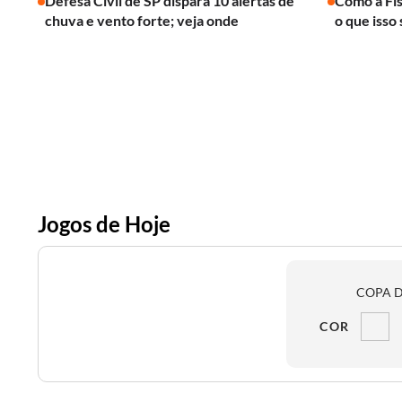
Defesa Civil de SP dispara 10 alertas de
Como a Fís
chuva e vento forte; veja onde
o que isso 
Jogos de Hoje
COPA D
COR