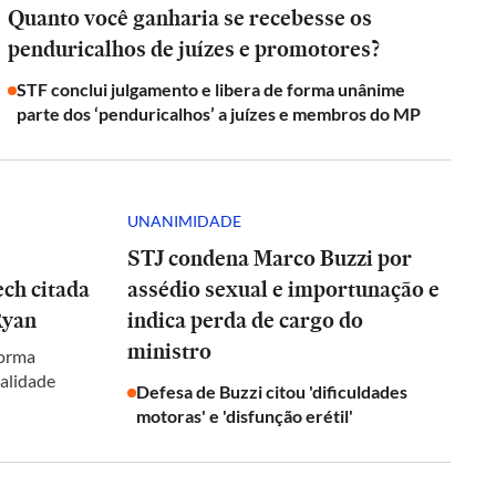
Quanto você ganharia se recebesse os
penduricalhos de juízes e promotores?
STF conclui julgamento e libera de forma unânime
parte dos ‘penduricalhos’ a juízes e membros do MP
UNANIMIDADE
STJ condena Marco Buzzi por
ch citada
assédio sexual e importunação e
Ryan
indica perda de cargo do
ministro
forma
galidade
Defesa de Buzzi citou 'dificuldades
motoras' e 'disfunção erétil'