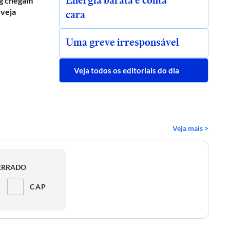
Energia barata e conta
g chegam
 veja
cara
Uma greve irresponsável
Veja todos os editoriais do dia
Veja mais >
ERRADO
CAP