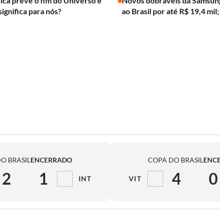
ica prevê o fim do Universo e
Novos dobráveis da Samsun
significa para nós?
ao Brasil por até R$ 19,4 mil;
O BRASIL
ENCERRADO
COPA DO BRASIL
ENC
2
1
4
0
INT
VIT