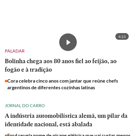
4:23
PALADAR
Bolinha chega aos 80 anos fiel ao feijão, ao
fogão e à tradição
Cora celebra cinco anos com jantar que reúne chefs
argentinos de diferentes cozinhas latinas
JORNAL DO CARRO
A indústria automobilística alemã, um pilar da
identidade nacional, está abalada
Ford revela nome de picape elétrica que vai custar menos