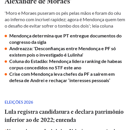
Alexandre de Moraes'
'Moro e Moraes puseram os pés pelas mãos e foram do céu
ao inferno com incrível rapidez; agora é Mendonça quem tem
o desafio de evitar sofrer o tombo dos dois'; leia coluna
Mendonça determina que PT entregue documentos do
congresso da sigla
Andreazza: 'Desconfianças entre Mendonça e PF só
existem pois o investigado é Lulinha'
Coluna do Estadão: Mendonça lidera ranking de habeas
corpus concedidos no STF este ano
Crise com Mendonça leva chefes da PF a saírem em
defesa de Andrei e rechaçar ‘interesses pessoais’
ELEIÇÕES 2026
Lula registra candidatura e declara patrimônio
inferior ao de 2022; entenda