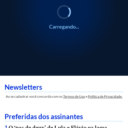
Carregando...
Newsletters
Ao se cadastrar você concorda com os
Termos de Uso
e
Política de Privacidade.
Preferidas dos assinantes
O ‘pas de deux’ de Lula e Flávio na lama
1
.