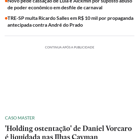
Novo pede cassação de Lula e Alckmin por suposto abuso
de poder econômico em desfile de carnaval
TRE-SP multa Ricardo Salles em R$ 10 mil por propaganda
antecipada contra André do Prado
CONTINUA APÓS A PUBLICIDADE
CASO MASTER
'Holding ostentação' de Daniel Vorcaro
é liquidada nas Ilhas Cayman