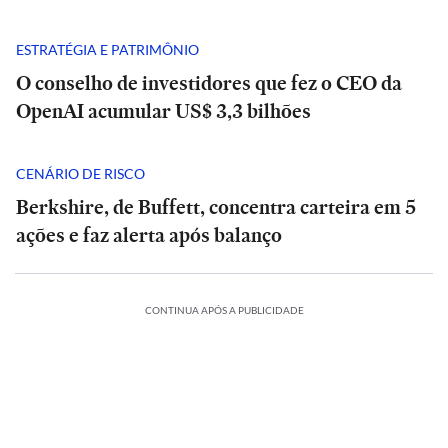
ESTRATÉGIA E PATRIMÔNIO
O conselho de investidores que fez o CEO da
OpenAI acumular US$ 3,3 bilhões
CENÁRIO DE RISCO
Berkshire, de Buffett, concentra carteira em 5
ações e faz alerta após balanço
CONTINUA APÓS A PUBLICIDADE
álise
Análise
|
POLÍTICA
POLÍTICA
INTERNACIONAL
ísio
Tarcísio
Rombo
e
Rombo
ESTADÃO
Seis
dad
do
Haddad
do
VERIFICA
em
BRB
fazem
BRB
integrantes
POLÍTICA
POLÍTICA
ESPORTES
POLÍTICA
INTERNACIONAL
POLÍTICA
ESPORTES
ate
vira
Confira
debate
vira
de
E+
INTERNACIONAL
E+
INTERNACIONAL
o
Michelle
munição
Debate
Cuca
a
duro
Michelle
Seis
munição
Debate
Cuca