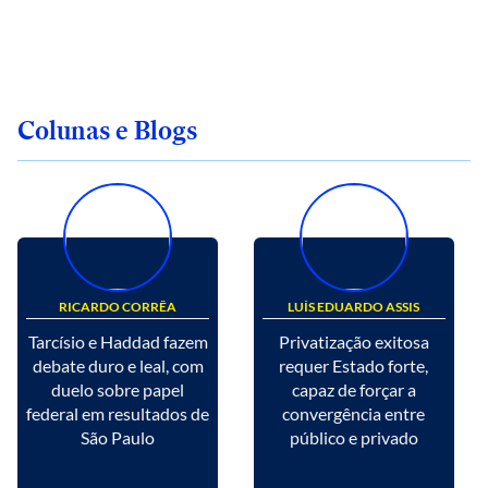
Colunas e Blogs
RICARDO CORRÊA
LUÍS EDUARDO ASSIS
Tarcísio e Haddad fazem
Privatização exitosa
debate duro e leal, com
requer Estado forte,
duelo sobre papel
capaz de forçar a
federal em resultados de
convergência entre
São Paulo
público e privado