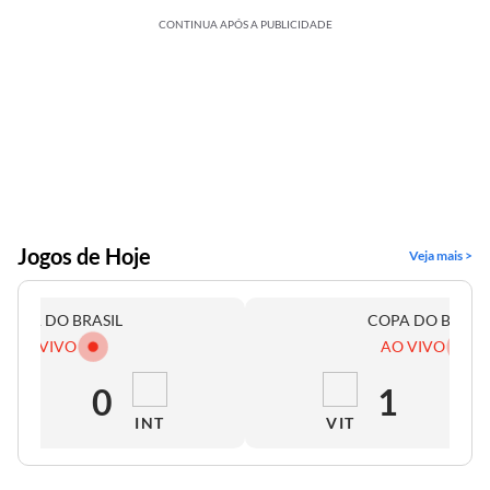
CONTINUA APÓS A PUBLICIDADE
Jogos de Hoje
Veja mais >
COPA DO BRASIL
COPA DO BRASI
AO VIVO
AO VIVO
1
0
1
0
INT
VIT