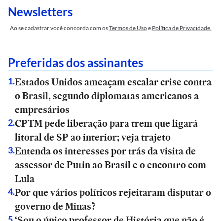
Newsletters
Ao se cadastrar você concorda com os
Termos de Uso
e
Política de Privacidade.
Preferidas dos assinantes
Estados Unidos ameaçam escalar crise contra
1
.
o Brasil, segundo diplomatas americanos a
empresários
CPTM pede liberação para trem que ligará
2
.
litoral de SP ao interior; veja trajeto
Entenda os interesses por trás da visita de
3
.
assessor de Putin ao Brasil e o encontro com
Lula
Por que vários políticos rejeitaram disputar o
4
.
governo de Minas?
‘Sou o único professor de História que não é
5
.