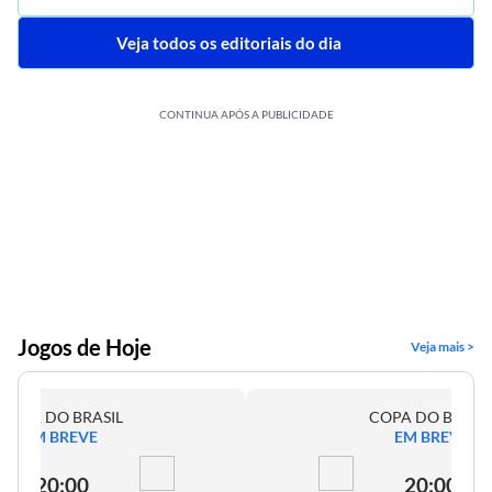
Veja todos os editoriais do dia
CONTINUA APÓS A PUBLICIDADE
Jogos de Hoje
Veja mais >
COPA DO BRASIL
COPA DO BRASI
EM BREVE
EM BREVE
20:00
20:00