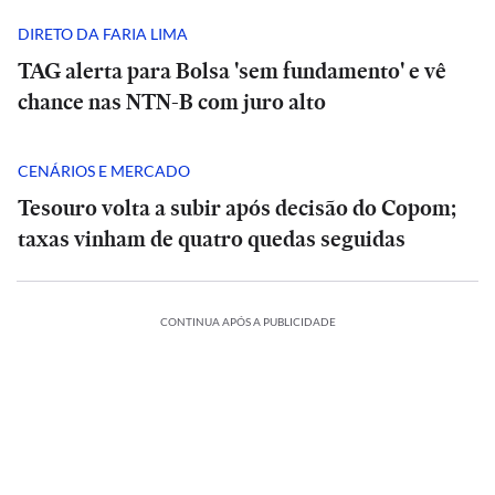
DIRETO DA FARIA LIMA
TAG alerta para Bolsa 'sem fundamento' e vê
chance nas NTN-B com juro alto
CENÁRIOS E MERCADO
Tesouro volta a subir após decisão do Copom;
taxas vinham de quatro quedas seguidas
CONTINUA APÓS A PUBLICIDADE
ECONOMIA
BRASIL
BRASIL
POLÍTICA
POLÍTICA
Estado
‘Amazônia
‘Amazônia
Opinião
Opinião
pode
STF
PF
pode
STF
do
BRASIL
ECONOMIA
BRASIL
ós
entrar
|
pede
conclui
Após
entrar
|
pede
Rio
ESPORTES
ESPORTES
tos
o
inir
em
Estados
Acidente
esclarecimentos
segundo
definir
Estado
em
Estados
Acidente
esclarecimentos
quer
o
e,
Entenda
colapso
Unidos
da
de
inquérito
vice,
Entenda
do
colapso
Unidos
da
de
INTERNACIONAL
INTERNACIONAL