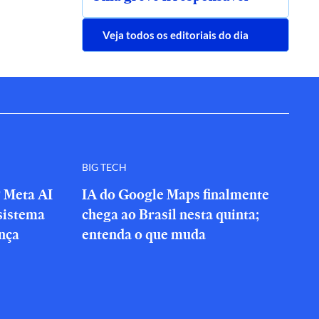
Veja todos os editoriais do dia
BIG TECH
? Meta AI
IA do Google Maps finalmente
sistema
chega ao Brasil nesta quinta;
nça
entenda o que muda