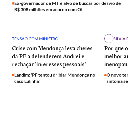
Ex-governador de MT é alvo de buscas por desvio de
R$ 308 milhões em acordo com Oi
TENSÃO COM MINISTRO
SILVIA 
Crise com Mendonça leva chefes
Por que o
da PF a defenderem Andrei e
melhor a
rechaçar 'interesses pessoais'
menopau
Landim: 'PF tentou driblar Mendonça no
O novo ter
caso Lulinha'
sintonia s