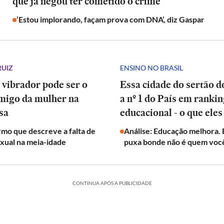
que já negou ter cometido o crime
‘Estou implorando, façam prova com DNA’, diz Gaspar
RUIZ
ENSINO NO BRASIL
 vibrador pode ser o
Essa cidade do sertão d
migo da mulher na
a nº 1 do País em ranki
sa
educacional - o que eles
mo que descreve a falta de
Análise: Educação melhora.
exual na meia-idade
puxa bonde não é quem voc
CONTINUA APÓS A PUBLICIDADE