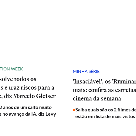
ATION WEEK
MINHA SÉRIE
solve todos os
'Insaciável', os 'Ruminan
 e traz riscos para a
mais: confira as estreia
, diz Marcelo Gleiser
cinema da semana
2 anos de um salto muito
Saiba quais são os 2 filmes 
 no avanço da IA, diz Levy
estão em lista de mais vistos