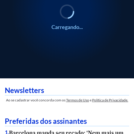
Carregando...
Newsletters
Ao se cadastrar você concorda com os
Termos de Uso
e
Política de Privacidade.
Preferidas dos assinantes
Barcelona manda seu recado: ‘Nem mais um
1
.