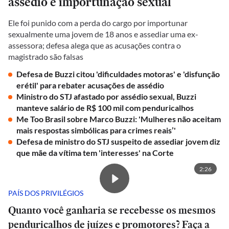
assédio e importunação sexual
Ele foi punido com a perda do cargo por importunar
sexualmente uma jovem de 18 anos e assediar uma ex-
assessora; defesa alega que as acusações contra o
magistrado são falsas
Defesa de Buzzi citou 'dificuldades motoras' e 'disfunção
erétil' para rebater acusações de assédio
Ministro do STJ afastado por assédio sexual, Buzzi
manteve salário de R$ 100 mil com penduricalhos
Me Too Brasil sobre Marco Buzzi: 'Mulheres não aceitam
mais respostas simbólicas para crimes reais’'
Defesa de ministro do STJ suspeito de assediar jovem diz
que mãe da vítima tem 'interesses' na Corte
2:26
PAÍS DOS PRIVILÉGIOS
Quanto você ganharia se recebesse os mesmos
penduricalhos de juízes e promotores? Faça a