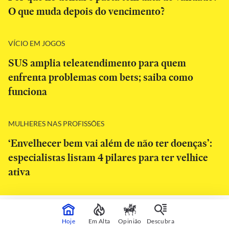
O que muda depois do vencimento?
VÍCIO EM JOGOS
SUS amplia teleatendimento para quem
enfrenta problemas com bets; saiba como
funciona
MULHERES NAS PROFISSÕES
‘Envelhecer bem vai além de não ter doenças’:
especialistas listam 4 pilares para ter velhice
ativa
CONTINUA APÓS A PUBLICIDADE
Hoje
Em Alta
Opinião
Descubra