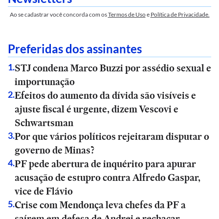
Ao se cadastrar você concorda com os
Termos de Uso
e
Política de Privacidade.
Preferidas dos assinantes
STJ condena Marco Buzzi por assédio sexual e
1
.
importunação
Efeitos do aumento da dívida são visíveis e
2
.
ajuste fiscal é urgente, dizem Vescovi e
Schwartsman
Por que vários políticos rejeitaram disputar o
3
.
governo de Minas?
PF pede abertura de inquérito para apurar
4
.
acusação de estupro contra Alfredo Gaspar,
vice de Flávio
Crise com Mendonça leva chefes da PF a
5
.
saírem em defesa de Andrei e rechaçar