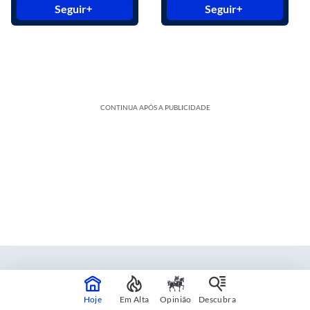
Seguir
Seguir
CONTINUA APÓS A PUBLICIDADE
Estadão Blue Studio
Hoje
Em Alta
Opinião
Descubra