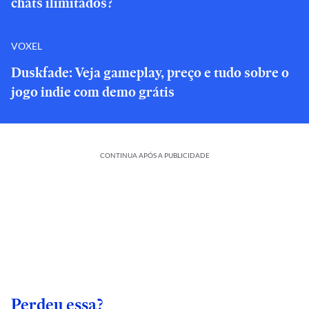
chats ilimitados?
VOXEL
Duskfade: Veja gameplay, preço e tudo sobre o
jogo indie com demo grátis
CONTINUA APÓS A PUBLICIDADE
Perdeu essa?