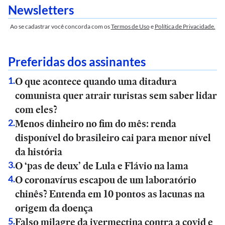
Newsletters
Ao se cadastrar você concorda com os
Termos de Uso
e
Política de Privacidade.
Preferidas dos assinantes
O que acontece quando uma ditadura
1
.
comunista quer atrair turistas sem saber lidar
com eles?
Menos dinheiro no fim do mês: renda
2
.
disponível do brasileiro cai para menor nível
da história
O ‘pas de deux’ de Lula e Flávio na lama
3
.
O coronavírus escapou de um laboratório
4
.
chinês? Entenda em 10 pontos as lacunas na
origem da doença
Falso milagre da ivermectina contra a covid e
5
.