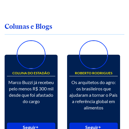
Colunas e Blogs
COLUNA DO ESTADÃO
ROBERTO RODRIGUES
Marco Buzzi já recebeu
Os arquitetos do agro:
pelo menos R$ 300 mil
os brasileiros que
desde que foi afastado
ajudaram a tornar o País
do cargo
a referência global em
alimentos
Seguir
Seguir