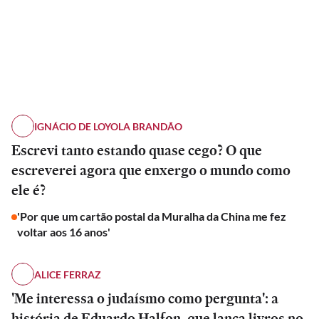
IGNÁCIO DE LOYOLA BRANDÃO
Escrevi tanto estando quase cego? O que
escreverei agora que enxergo o mundo como
ele é?
'Por que um cartão postal da Muralha da China me fez
voltar aos 16 anos'
ALICE FERRAZ
'Me interessa o judaísmo como pergunta': a
história de Eduardo Halfon, que lança livros no