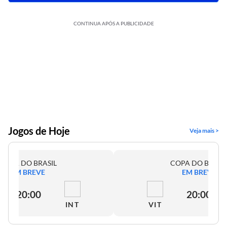
CONTINUA APÓS A PUBLICIDADE
Jogos de Hoje
Veja mais >
COPA DO BRASIL
COPA DO BRASI
EM BREVE
EM BREVE
20:00
20:00
INT
VIT