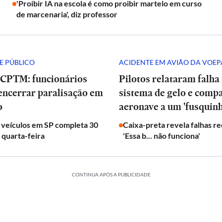
'Proibir IA na escola é como proibir martelo em curso
de marcenaria', diz professor
E PÚBLICO
ACIDENTE EM AVIÃO DA VOEP
 CPTM: funcionários
Pilotos relataram falha
encerrar paralisação em
sistema de gelo e com
o
aeronave a um 'fusquinh
 veículos em SP completa 30
Caixa-preta revela falhas r
 quarta-feira
'Essa b... não funciona'
CONTINUA APÓS A PUBLICIDADE