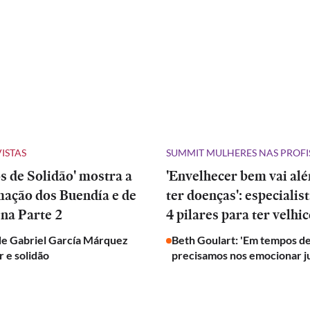
VISTAS
SUMMIT MULHERES NAS PROFI
 de Solidão' mostra a
'Envelhecer bem vai al
mação dos Buendía e de
ter doenças': especialis
na Parte 2
4 pilares para ter velhic
de Gabriel García Márquez
Beth Goulart: 'Em tempos de
 e solidão
precisamos nos emocionar j