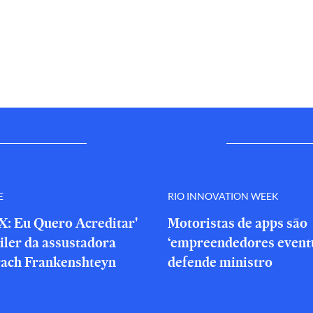
E
RIO INNOVATION WEEK
X: Eu Quero Acreditar'
Motoristas de apps são
iler da assustadora
‘empreendedores eventu
rach Frankenshteyn
defende ministro