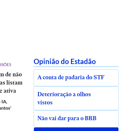
Opinião do Estadão
SSÕES
ém de não
A conta de padaria do STF
tas listam
e ativa
Deterioração a olhos
vistos
 IA,
untos'
Não vai dar para o BRB