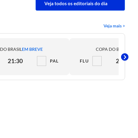
Veja todos os editoriais do dia
Veja mais >
DO BRASIL
EM BREVE
COPA DO BRASIL
EM
21:30
21:30
PAL
FLU