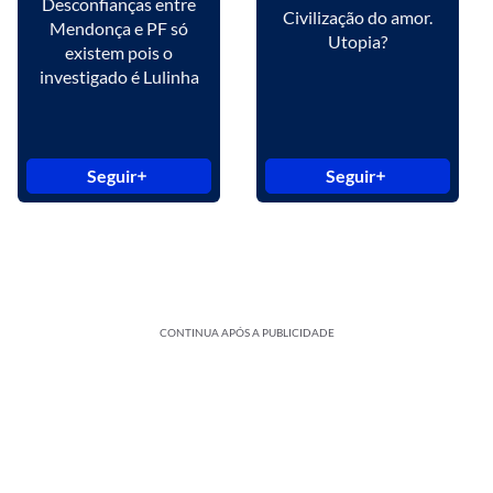
Desconfianças entre
Civilização do amor.
Mendonça e PF só
Utopia?
existem pois o
investigado é Lulinha
Seguir
Seguir
CONTINUA APÓS A PUBLICIDADE