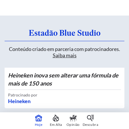
Estadão Blue Studio
Conteúdo criado em parceria com patrocinadores.
Saiba mais
Heineken inova sem alterar uma fórmula de
mais de 150 anos
Patrocinado por
Heineken
Quatro novos Bosques Urbanos recebem
Hoje
Em Alta
Opinião
Descubra