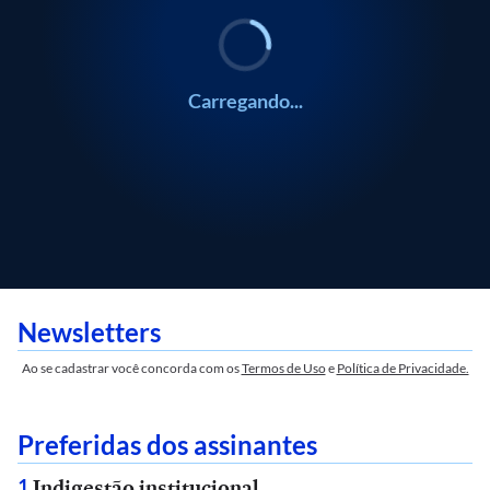
Carregando...
Newsletters
Ao se cadastrar você concorda com os
Termos de Uso
e
Política de Privacidade.
Preferidas dos assinantes
Indigestão institucional
1
.