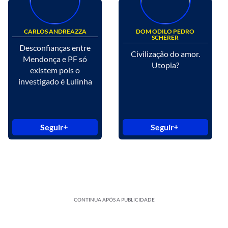
CARLOS ANDREAZZA
DOM ODILO PEDRO
SCHERER
Desconfianças entre
Civilização do amor.
Mendonça e PF só
Utopia?
existem pois o
investigado é Lulinha
Seguir
Seguir
CONTINUA APÓS A PUBLICIDADE