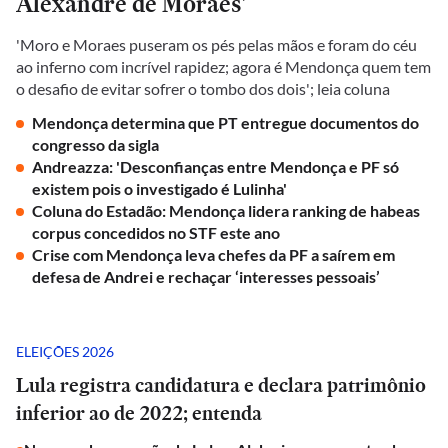
Alexandre de Moraes'
'Moro e Moraes puseram os pés pelas mãos e foram do céu
ao inferno com incrível rapidez; agora é Mendonça quem tem
o desafio de evitar sofrer o tombo dos dois'; leia coluna
Mendonça determina que PT entregue documentos do
congresso da sigla
Andreazza: 'Desconfianças entre Mendonça e PF só
existem pois o investigado é Lulinha'
Coluna do Estadão: Mendonça lidera ranking de habeas
corpus concedidos no STF este ano
Crise com Mendonça leva chefes da PF a saírem em
defesa de Andrei e rechaçar ‘interesses pessoais’
ELEIÇÕES 2026
Lula registra candidatura e declara patrimônio
inferior ao de 2022; entenda