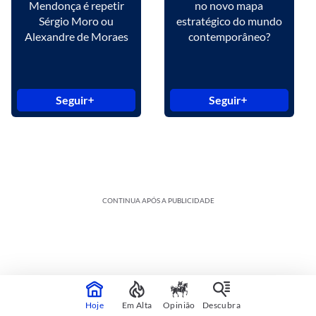
Mendonça é repetir
no novo mapa
Sérgio Moro ou
estratégico do mundo
Alexandre de Moraes
contemporâneo?
Seguir
Seguir
CONTINUA APÓS A PUBLICIDADE
Hoje
Em Alta
Opinião
Descubra