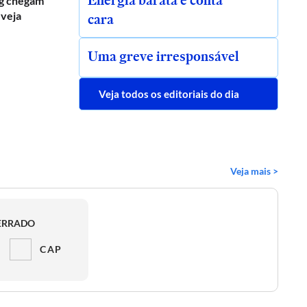
Energia barata e conta
g chegam
 veja
cara
Uma greve irresponsável
Veja todos os editoriais do dia
Veja mais >
ERRADO
CAP