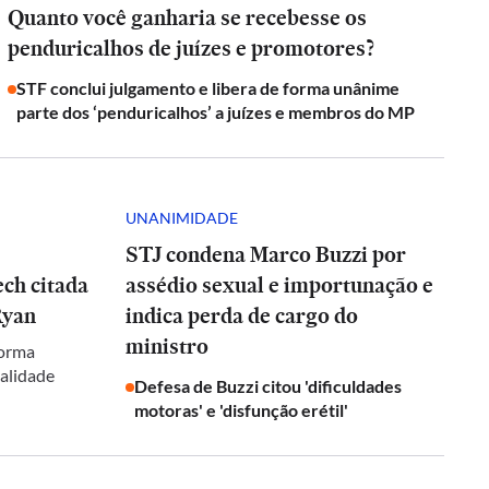
Quanto você ganharia se recebesse os
penduricalhos de juízes e promotores?
STF conclui julgamento e libera de forma unânime
parte dos ‘penduricalhos’ a juízes e membros do MP
UNANIMIDADE
STJ condena Marco Buzzi por
ch citada
assédio sexual e importunação e
Ryan
indica perda de cargo do
ministro
forma
galidade
Defesa de Buzzi citou 'dificuldades
motoras' e 'disfunção erétil'