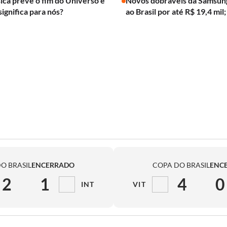
ica prevê o fim do Universo e
Novos dobráveis da Samsun
significa para nós?
ao Brasil por até R$ 19,4 mil;
O BRASIL
ENCERRADO
COPA DO BRASIL
ENC
2
1
4
0
INT
VIT