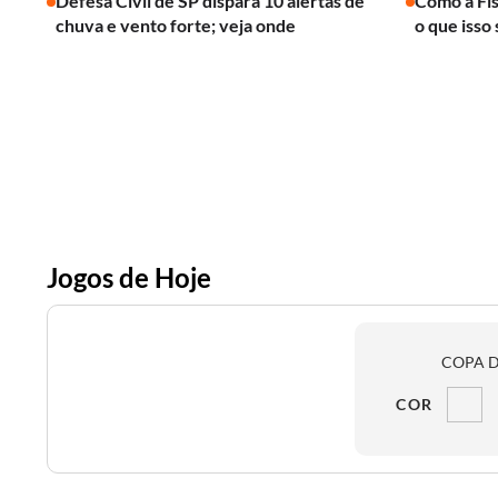
Defesa Civil de SP dispara 10 alertas de
Como a Fís
chuva e vento forte; veja onde
o que isso 
Jogos de Hoje
COPA D
COR