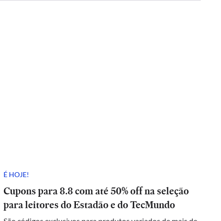
É HOJE!
Cupons para 8.8 com até 50% off na seleção
para leitores do Estadão e do TecMundo
São códigos exclusivos para produtos variados de mais de