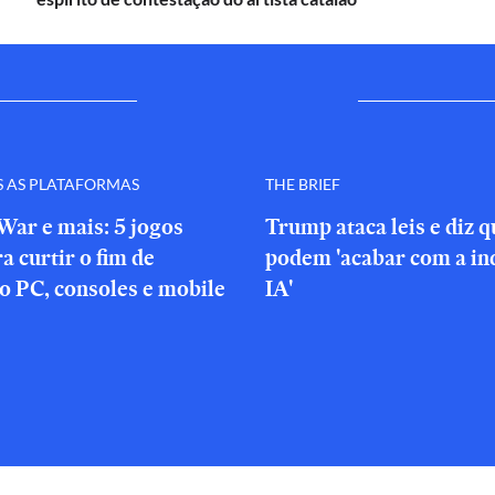
S AS PLATAFORMAS
THE BRIEF
War e mais: 5 jogos
Trump ataca leis e diz 
a curtir o fim de
podem 'acabar com a in
o PC, consoles e mobile
IA'